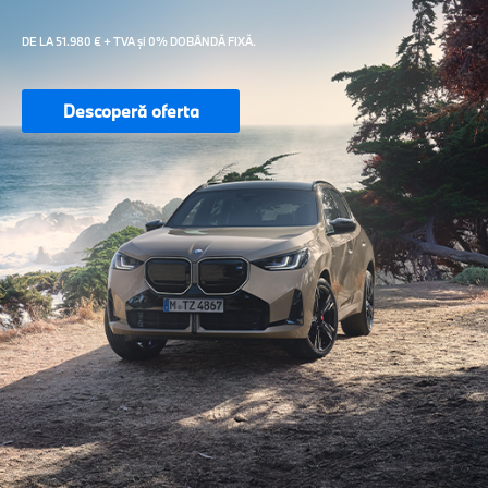
DE LA 51.980 € + TVA și 0% DOBÂNDĂ FIXĂ.
Descoperă oferta