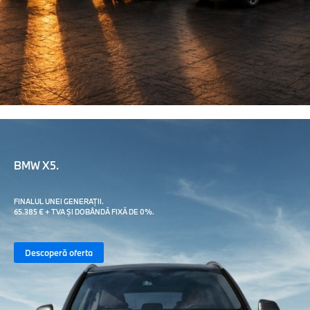
BMW X5.
FINALUL UNEI GENERAȚII.
65.385 € + TVA ȘI DOBÂNDĂ FIXĂ DE 0%.
Descoperă oferta