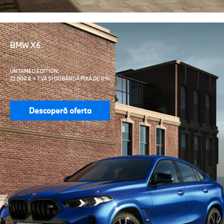
BMW X6.
UNTAMED EDITION.
72.900 € + TVA ȘI DOBÂNDĂ FIXĂ DE 0%.
Descoperă oferta