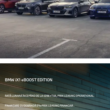
BMW iX1 eBOOST EDITION
RATĂ LUNARĂ ÎNCEPÂND DE LA 439€+TVA, PRIN LEASING OPERAȚIONAL.
FINANȚARE CU DOBÂNDĂ 0% PRIN LEASING FINANCIAR .