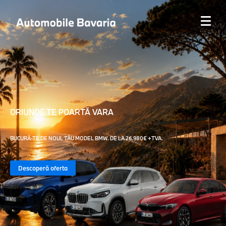
ORIUNDE TE POARTĂ VARA
BUCURĂ-TE DE NOUL TĂU MODEL BMW. DE LA 26.980€ +TVA.
Descoperă oferta