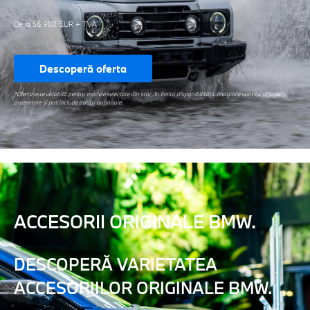
De la 56.900 EUR + TVA
Descoperă oferta
*Oferta este valabilă pentru modele selectate din stoc, în limita disponibilității.
Imaginile sunt cu titlu de
prezentare și pot include dotări opționale.
ACCESORII ORIGINALE BMW.
DESCOPERĂ VARIETATEA
ACCESORIILOR ORIGINALE BMW.