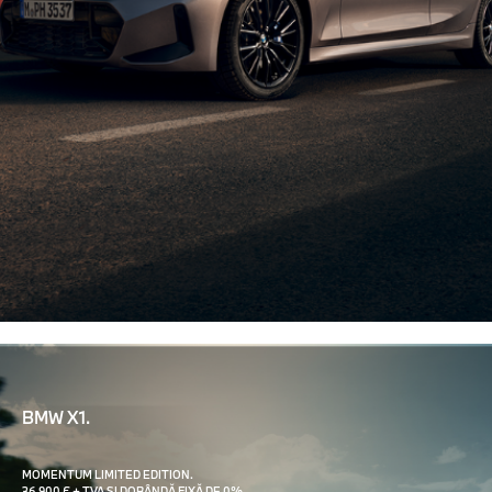
BMW X1.
MOMENTUM LIMITED EDITION.
36.900 € + TVA ȘI DOBÂNDĂ FIXĂ DE 0%.